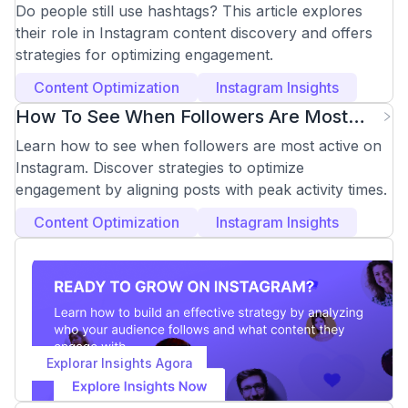
Instagram Effectively?
Do people still use hashtags? This article explores
their role in Instagram content discovery and offers
strategies for optimizing engagement.
Content Optimization
Instagram Insights
How To See When Followers Are Most
Active On Instagram
Learn how to see when followers are most active on
Instagram. Discover strategies to optimize
engagement by aligning posts with peak activity times.
Content Optimization
Instagram Insights
Explorar Insights Agora