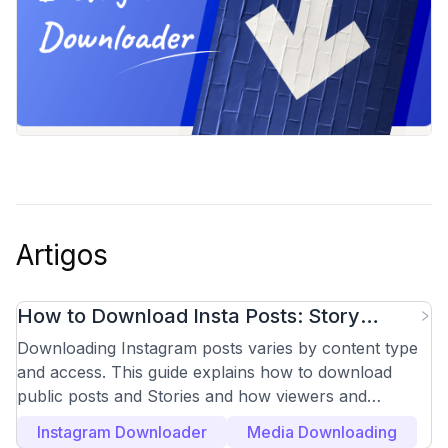
Artigos
How to Download Insta Posts: Story
Viewer and Downloader Guide
Downloading Instagram posts varies by content type
and access. This guide explains how to download
public posts and Stories and how viewers and
downloaders work.
Instagram Downloader
Media Downloading