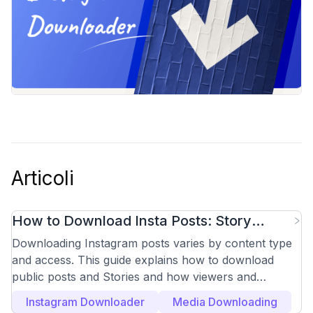
Articoli
How to Download Insta Posts: Story
Viewer and Downloader Guide
Downloading Instagram posts varies by content type
and access. This guide explains how to download
public posts and Stories and how viewers and
downloaders work.
Instagram Downloader
Media Downloading