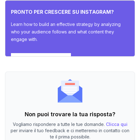
PRONTO PER CRESCERE SU INSTAGRAM?
Learn how to build an effective strategy by analyzing
who your audience follows and what content they
engage with.
Esplora gli insights ora
Non puoi trovare la tua risposta?
Vogliamo rispondere a tutte le tue domande.
Clicca qui
per inviare il tuo feedback e ci metteremo in contatto con
te il prima possibile.