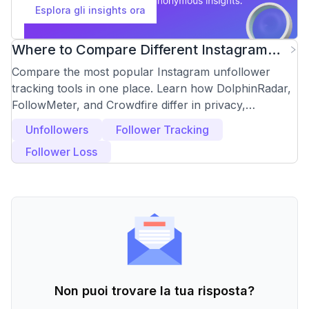
Esplora gli insights ora
Where to Compare Different Instagram
Unfollower Tracking Tools
Compare the most popular Instagram unfollower
tracking tools in one place. Learn how DolphinRadar,
FollowMeter, and Crowdfire differ in privacy,
accuracy, and features, and choose the right
Unfollowers
Follower Tracking
unfollower tracker based on your needs.
Follower Loss
Non puoi trovare la tua risposta?