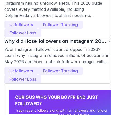
Instagram in 2026
Instagram has no unfollow alerts. This 2026 guide
covers every method available, including
DolphinRadar, a browser tool that needs no
Instagram login.
Unfollowers
Follower Tracking
Follower Loss
why did i lose followers on instagram 2026
(And How to Check)
Your Instagram follower count dropped in 2026?
Learn why Instagram removed millions of accounts in
May 2026 and how to check follower changes with
DolphinRadar.
Unfollowers
Follower Tracking
Follower Loss