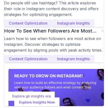
Instagram Effectively?
Do people still use hashtags? This article explores
their role in Instagram content discovery and offers
strategies for optimizing engagement.
Content Optimization
Instagram Insights
How To See When Followers Are Most
Active On Instagram
Learn how to see when followers are most active on
Instagram. Discover strategies to optimize
engagement by aligning posts with peak activity times.
Content Optimization
Instagram Insights
Esplora gli insights ora